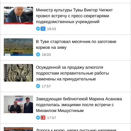
Министр культуры Тувы Виктор Чигжит
провел встречу с пресс-секретарями
подведомственных учреждений
18:03
В Туве стартовал месячник по заготовке
кормов на зиму
18:03
Осужденной за продажу алкоголя
подросткам исправительные работы
заменены на принудительные
17:57
Заведующая библиотекой Марина Асанова
поделилась эмоциями после встречи с
Михаилом Мишустиным
17:57
Дорога к морю. через пустыню напрямик