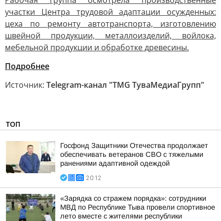
Рабочая группа осмотрела производственные
участки Центра трудовой адаптации осужденных:
цеха по ремонту автотранспорта, изготовлению
швейной продукции, металлоизделий, войлока,
мебельной продукции и обработке древесины.
Подробнее
Источник:
Telegram-канал "TMG ТуваМедиаГрупп"
ТОП
Госфонд Защитники Отечества продолжает
обеспечивать ветеранов СВО с тяжелыми
ранениями адаптивной одеждой
20:12
«Зарядка со стражем порядка»: сотрудники
МВД по Республике Тыва провели спортивное
лето вместе с жителями республики