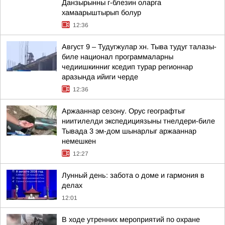
Данзырынны г-блезин оларга
хамаарыштырып болур
12:36
Август 9 – Тудугжулар хн. Тыва тудуг талазы-
биле национал программаларны
чедиишкинниг кседип турар регионнар
аразында ийиги черде
12:36
Аржааннар сезону. Орус географтыг
ниитилелди экспедициязыны тнелдери-биле
Тывада 3 эм-дом шынарлыг аржааннар
немешкен
12:27
Лунный день: забота о доме и гармония в
делах
12:01
В ходе утренних мероприятий по охране