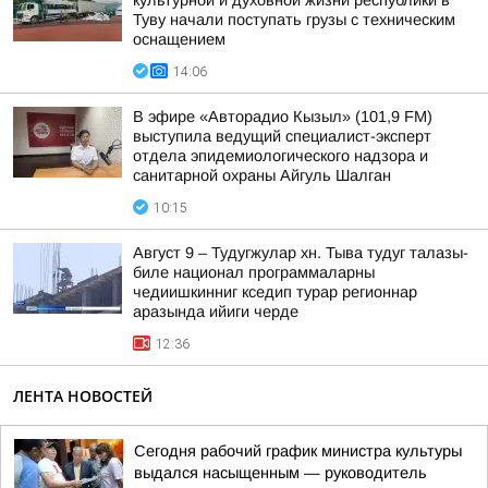
культурной и духовной жизни республики в
Туву начали поступать грузы с техническим
оснащением
14:06
В эфире «Авторадио Кызыл» (101,9 FM)
выступила ведущий специалист-эксперт
отдела эпидемиологического надзора и
санитарной охраны Айгуль Шалган
10:15
Август 9 – Тудугжулар хн. Тыва тудуг талазы-
биле национал программаларны
чедиишкинниг кседип турар регионнар
аразында ийиги черде
12:36
ЛЕНТА НОВОСТЕЙ
Сегодня рабочий график министра культуры
выдался насыщенным — руководитель