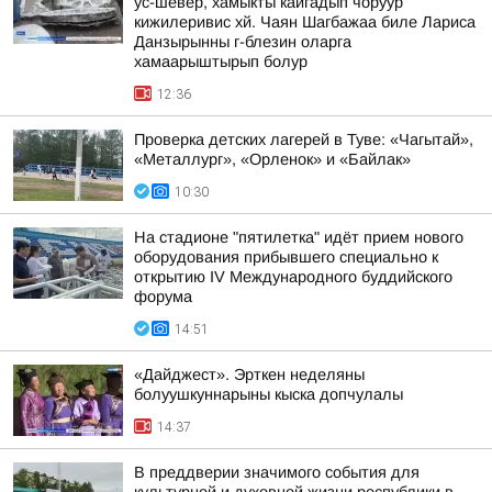
ус-шевер, хамыкты кайгадып чоруур
кижилеривис хй. Чаян Шагбажаа биле Лариса
Данзырынны г-блезин оларга
хамаарыштырып болур
12:36
Проверка детских лагерей в Туве: «Чагытай»,
«Металлург», «Орленок» и «Байлак»
10:30
На стадионе "пятилетка" идёт прием нового
оборудования прибывшего специально к
открытию IV Международного буддийского
форума
14:51
«Дайджест». Эрткен неделяны
болуушкуннарыны кыска допчулалы
14:37
В преддверии значимого события для