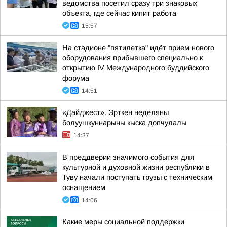
ведомства посетил сразу три знаковых
объекта, где сейчас кипит работа
15:57
На стадионе "пятилетка" идёт прием нового
оборудования прибывшего специально к
открытию IV Международного буддийского
форума
14:51
«Дайджест». Эрткен неделяны
болуушкуннарыны кыска допчулалы
14:37
В преддверии значимого события для
культурной и духовной жизни республики в
Туву начали поступать грузы с техническим
оснащением
14:06
Какие меры социальной поддержки