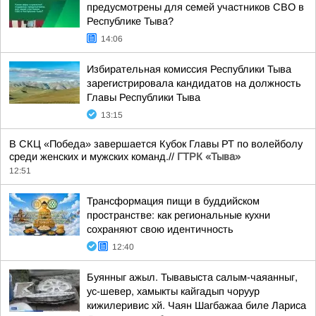
предусмотрены для семей участников СВО в
Республике Тыва?
14:06
Избирательная комиссия Республики Тыва
зарегистрировала кандидатов на должность
Главы Республики Тыва
13:15
В СКЦ «Победа» завершается Кубок Главы РТ по волейболу
среди женских и мужских команд.//
ГТРК «Тыва»
12:51
Трансформация пищи в буддийском
пространстве: как региональные кухни
сохраняют свою идентичность
12:40
Буянныг ажыл. Тывавыста салым-чаяанныг,
ус-шевер, хамыкты кайгадып чоруур
кижилеривис хй. Чаян Шагбажаа биле Лариса