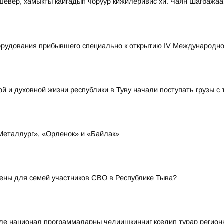
-шевер, хамыкты кайгадып чоруур кижилеривис хй. Чаян Шагбажа
борудования прибывшего специально к открытию IV Международн
й и духовной жизни республики в Туву начали поступать грузы 
«Металлург», «Орленок» и «Байлак»
ены для семей участников СВО в Республике Тыва?
биле национал программаларны чедиишкинниг кседип турар регио