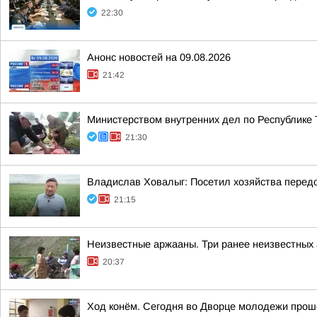
22:30
Анонс новостей на 09.08.2026
21:42
Министерством внутренних дел по Республике 
21:30
Владислав Ховалыг: Посетил хозяйства перед
21:15
Неизвестные аржааны. Три ранее неизвестных
20:37
Ход конём. Сегодня во Дворце молодежи прош