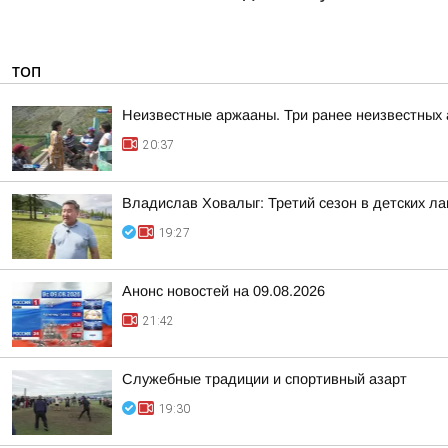
ТОП
Неизвестные аржааны. Три ранее неизвестных
20:37
Владислав Ховалыг: Третий сезон в детских ла
19:27
Анонс новостей на 09.08.2026
21:42
Служебные традиции и спортивный азарт
19:30