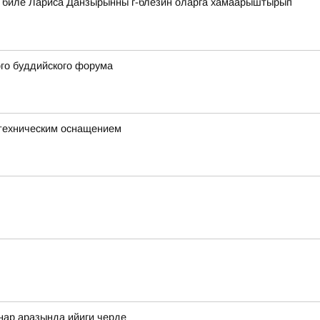
а биле Лариса Данзырынны г-блезин оларга хамаарыштырып
ого буддийского форума
с техническим оснащением
ннар аразында ийиги черде