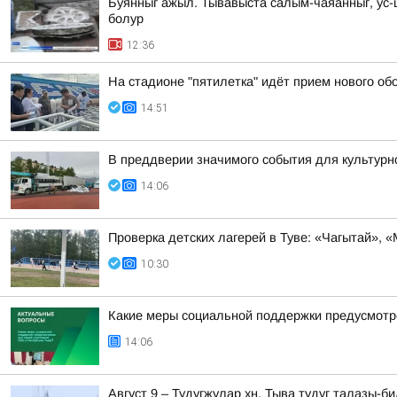
Буянныг ажыл. Тывавыста салым-чаяанныг, ус
болур
12:36
На стадионе "пятилетка" идёт прием нового о
14:51
В преддверии значимого события для культурно
14:06
Проверка детских лагерей в Туве: «Чагытай», 
10:30
Какие меры социальной поддержки предусмотр
14:06
Август 9 – Тудугжулар хн. Тыва тудуг талазы-