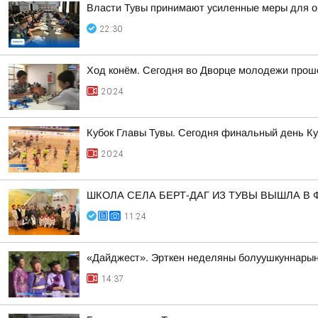
Власти Тувы принимают усиленные меры для о
22:30
Ход конём. Сегодня во Дворце молодежи прош
20:24
Кубок Главы Тувы. Сегодня финальный день К
20:24
ШКОЛА СЕЛА БЕРТ-ДАГ ИЗ ТУВЫ ВЫШЛА 
11:24
«Дайджест». Эрткен неделяны болуушкуннары
14:37