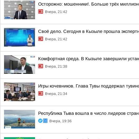
Осторожно: мошенники!. Больше трёх миллионо
Вчера, 21:42
Своё дело. Сегодня в Кызыле прошла эксперт
Вчера, 21:42
Комфортная среда. В Кызыле завершили устан
Вчера, 21:38
Игры кочевников. Глава Тувы поддержал тувин
Вчера, 21:34
Республика Тыва вошла в число лидеров стран
Вчера, 19:36