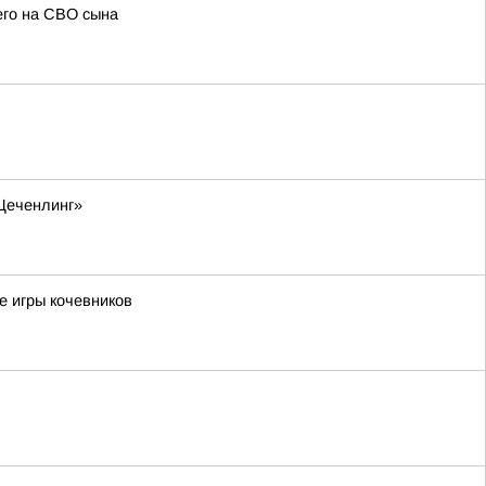
его на СВО сына
«Цеченлинг»
е игры кочевников