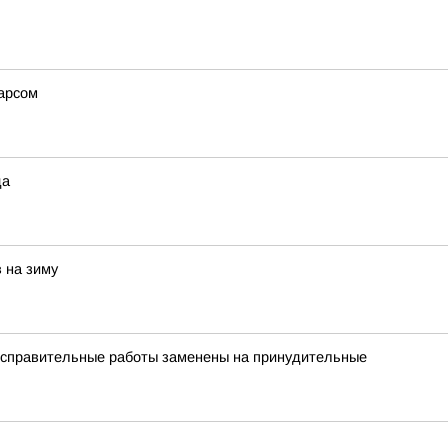
арсом
да
в на зиму
исправительные работы заменены на принудительные