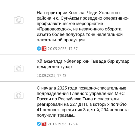
На территории Кызыла, Чеди-Хольского
района и с. Суг-Аксы проведено оперативно-
профилактическое мероприятие
«Правоворядок», из незаконного оборота
изъято более полутора тонн нелегальной
алкогольной продукции
20.09.2025, 17:57
Хй ажы-тлдг г-блелер хнн Тывада бир дугаар
демдеглеп турар
20.09.2025, 17:42
С начала 2025 года пожарно-спасательные
подразделения Главного управления МЧС
России по Республике Тыва и спасатели
реагировали на 227 ДТП, в которых погибло
41 человек, среди них 3 детей, 294 человека
получили травмы...
20.09.2025, 17:24