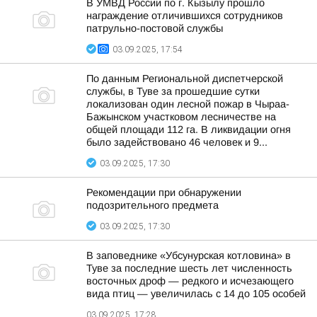
В УМВД России по г. Кызылу прошло
награждение отличившихся сотрудников
патрульно-постовой службы
03.09.2025, 17:54
По данным Региональной диспетчерской
службы, в Туве за прошедшие сутки
локализован один лесной пожар в Чыраа-
Бажынском участковом лесничестве на
общей площади 112 га. В ликвидации огня
было задействовано 46 человек и 9...
03.09.2025, 17:30
Рекомендации при обнаружении
подозрительного предмета
03.09.2025, 17:30
В заповеднике «Убсунурская котловина» в
Туве за последние шесть лет численность
восточных дроф — редкого и исчезающего
вида птиц — увеличилась с 14 до 105 особей
03.09.2025, 17:28