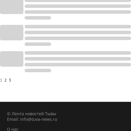
1
2
3
© Лента новостей Тывы
Email:
info@tuva-news.ru
О нас