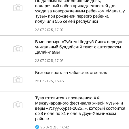
По данным на сегодняшний день,
подарочный набор принадлежностей для
ухода за новорожденным ребенком «Малышу
Тувы» при рождении первого ребенка
получили 555 семей республики
23.07.2025, 17:02
В монастырь «Тубтен Шедруб Линг» передан
уникальный буддийский текст с автографом
Далай-ламы
23.07.2025, 17:02
Безопасность на чабанских стоянках
23.07.2025, 16:46
Тува готовится к проведению XXII
Международного фестиваля живой музыки и
веры «Устуу-Хурээ-2025»», который состоится
с 28 июля по 31 июля в Дзун-Хемчикском
районе
23.07.2025, 16:42