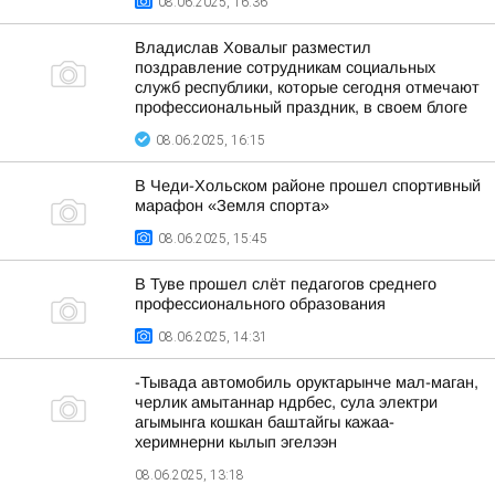
08.06.2025, 16:36
Владислав Ховалыг разместил
поздравление сотрудникам социальных
служб республики, которые сегодня отмечают
профессиональный праздник, в своем блоге
08.06.2025, 16:15
В Чеди-Хольском районе прошел спортивный
марафон «Земля спорта»
08.06.2025, 15:45
В Туве прошел слёт педагогов среднего
профессионального образования
08.06.2025, 14:31
-Тывада автомобиль оруктарынче мал-маган,
черлик амытаннар ндрбес, сула электри
агымынга кошкан баштайгы кажаа-
херимнерни кылып эгелээн
08.06.2025, 13:18