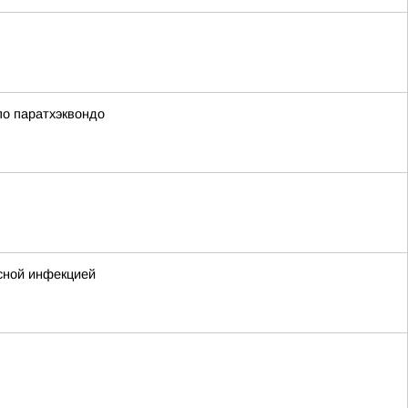
по паратхэквондо
усной инфекцией