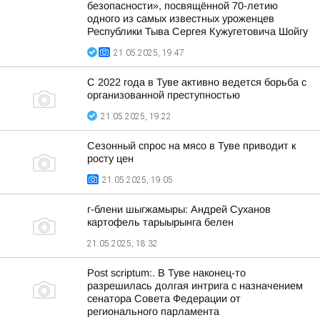
безопасности», посвящённой 70-летию
одного из самых известных уроженцев
Республики Тыва Сергея Кужугетовича Шойгу
21.05.2025, 19:47
С 2022 года в Туве активно ведется борьба с
организованной преступностью
21.05.2025, 19:22
Сезонный спрос на мясо в Туве приводит к
росту цен
21.05.2025, 19:05
г-блени шыгжамыры: Андрей Суханов
картофель тарыырынга белен
21.05.2025, 18:32
Post scriptum:. В Туве наконец-то
разрешилась долгая интрига с назначением
сенатора Совета Федерации от
регионального парламента