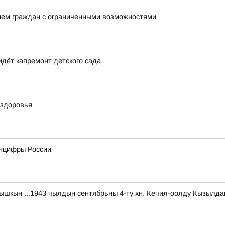
рием граждан с ограниченными возможностями
идёт капремонт детского сада
 здоровья
нцифры России
ыышкын ...1943 чылдын сентябрьны 4-ту хн. Кечил-оолду Кызылд