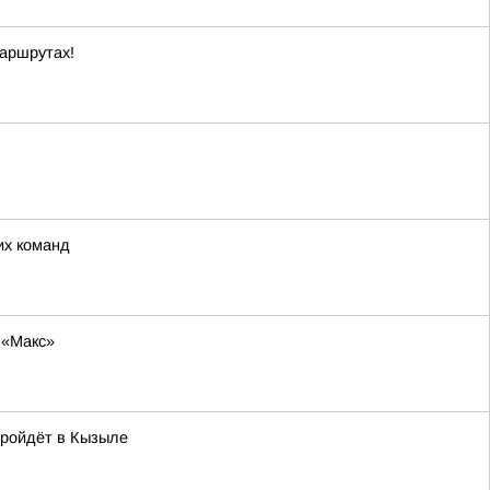
маршрутах!
их команд
 «Макс»
пройдёт в Кызыле