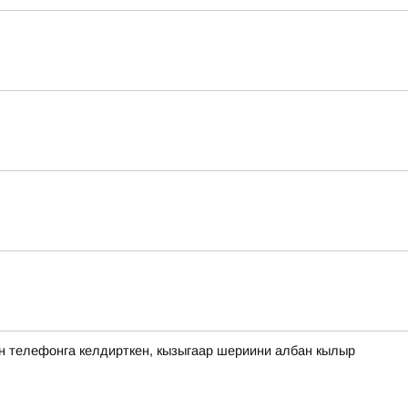
ан телефонга келдирткен, кызыгаар шериини албан кылыр