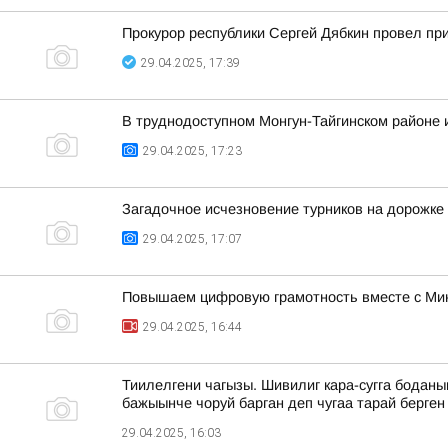
Прокурор республики Сергей Дябкин провел п
29.04.2025, 17:39
В труднодоступном Монгун-Тайгинском районе 
29.04.2025, 17:23
Загадочное исчезновение турников на дорожке
29.04.2025, 17:07
Повышаем цифровую грамотность вместе с Ми
29.04.2025, 16:44
Тиилелгени чагызы. Шивилиг кара-сугга бодан
бажыынче чоруй барган деп чугаа тарай берген
29.04.2025, 16:03