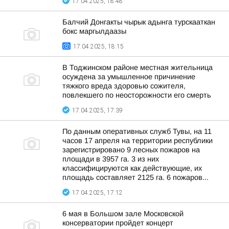
17.04.2025, 18:48
Балчий Донгакты чырык адынга турскааткан
бокс маргылдаазы
17.04.2025, 18:15
В Тоджинском районе местная жительница
осуждена за умышленное причинение
тяжкого вреда здоровью сожителя,
повлекшего по неосторожности его смерть
17.04.2025, 17:39
По данным оперативных служб Тувы, на 11
часов 17 апреля на территории республики
зарегистрировано 9 лесных пожаров на
площади в 3957 га. 3 из них
классифицируются как действующие, их
площадь составляет 2125 га. 6 пожаров...
17.04.2025, 17:12
6 мая в Большом зале Московской
консерватории пройдет концерт